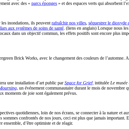
gement avec des «
parcs éponges
» et des espaces verts qui absorbent l’ex
 les inondations, ils peuvent
rafraîchir nos villes
,
séquestrer le dioxyde
llars aux systèmes de soins de santé
. (liens en anglais) Lorsque nous les
locaux dans un objectif commun, les effets positifs sont encore plus im
ergreen Brick Works, avec le changement des couleurs de l’automne. Alor
era une installation d’art public par
Space for Grief,
intitulée
Le musée 
Mourning
, un événement communautaire durant le mois de novembre qui 
eux moments de joie sont également prévus.
rspectives quotidiennes, loin de nos écrans, se connecter à la nature et au
sommes confrontés de nos jours, ceci est plus que jamais important. En e
 ensemble, d’être optimiste et de réagir.