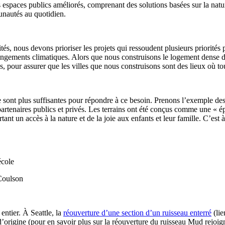
 espaces publics améliorés, comprenant des solutions basées sur la natur
unautés au quotidien.
s, nous devons prioriser les projets qui ressoudent plusieurs priorités
hangements climatiques. Alors que nous construisons le logement dense d
res, pour assurer que les villes que nous construisons sont des lieux où t
ne sont plus suffisantes pour répondre à ce besoin. Prenons l’exemple de
 partenaires publics et privés. Les terrains ont été conçus comme une « 
rtant un accès à la nature et de la joie aux enfants et leur famille. C’es
 Coulson
entier. À Seattle, la
réouverture d’une section d’un ruisseau enterré
(lie
d’origine (pour en savoir plus sur la réouverture du ruisseau Mud rejoig